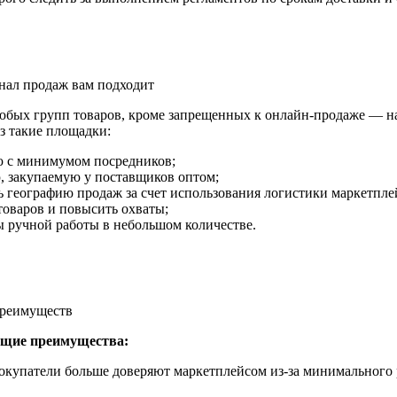
анал продаж вам подходит
юбых групп товаров, кроме запрещенных к онлайн-продаже — нап
ез такие площадки:
ию с минимумом посредников;
, закупаемую у поставщиков оптом;
ь географию продаж за счет использования логистики маркетпле
 товаров и повысить охваты;
ы ручной работы в небольшом количестве.
преимуществ
ющие преимущества:
купатели больше доверяют маркетплейсом из-за минимального 