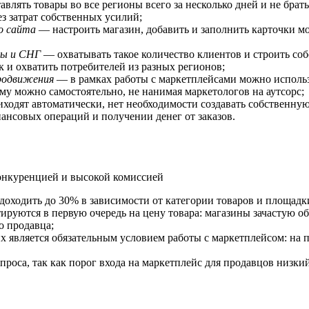
влять товары во все регионы всего за несколько дней и не брать 
з затрат собственных усилий;
о сайта
— настроить магазин, добавить и заполнить карточки мо
ны и СНГ
— охватывать такое количество клиентов и строить со
 и охватить потребителей из разных регионов;
родвижения
— в рамках работы с маркетплейсами можно исполь
му можно самостоятельно, не нанимая маркетологов на аутсорс;
одят автоматически, нет необходимости создавать собственную
нансовых операций и получении денег от заказов.
конкуренцией и высокой комиссией
 доходить до 30% в зависимости от категории товаров и площадк
руются в первую очередь на цену товара: магазины зачастую о
о продавца;
них является обязательным условием работы с маркетплейсом: н
спроса, так как порог входа на маркетплейс для продавцов низки