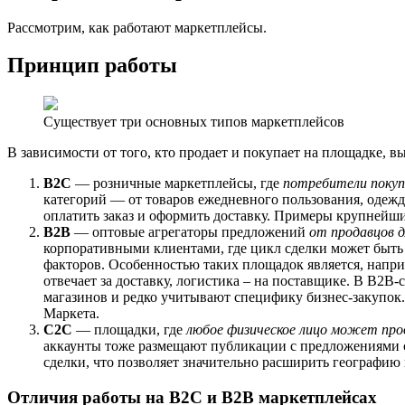
Рассмотрим, как работают маркетплейсы.
Принцип работы
Существует три основных типов маркетплейсов
В зависимости от того, кто продает и покупает на площадке,
B2C
— розничные маркетплейсы, где
потребители покуп
категорий — от товаров ежедневного пользования, одежды
оплатить заказ и оформить доставку. Примеры крупнейши
B2B
— оптовые агрегаторы предложений
от продавцов д
корпоративными клиентами, где цикл сделки может быть 
факторов. Особенностью таких площадок является, наприм
отвечает за доставку, логистика – на поставщике. В В2
магазинов и редко учитывают специфику бизнес-закупок
Маркета.
C2C
— площадки, где
любое физическое лицо может прод
аккаунты тоже размещают публикации с предложениями св
сделки, что позволяет значительно расширить географ
Отличия работы на B2C и B2B маркетплейсах