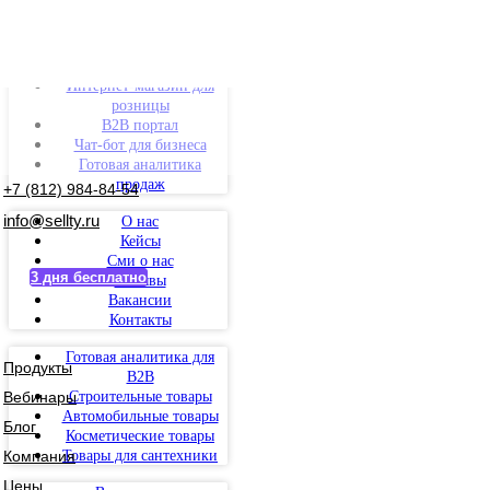
Интернет-магазин для
розницы
B2B портал
Чат-бот для бизнеса
Готовая аналитика
продаж
+7 (812) 984-84-54
info@sellty.ru
О нас
Кейсы
Сми о нас
3 дня бесплатно
Отзывы
Вакансии
Контакты
Готовая аналитика для
Продукты
B2B
Вебинары
Строительные товары
Автомобильные товары
Блог
Косметические товары
Компания
Товары для сантехники
Цены