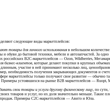
 выделяют следующие виды маркетплейсов:
ают товары для личного использования
в небольшом количестве
 и обуви до бытовой техники, мебели и автозапчастей. За одно
х российских В2С-маркетплейсов — Ozon, Wildberries, Мегамарк
ля бизнес-клиентов
, которые делают покупки в крупных объема
длинным, участие в ней принимают несколько лиц, ценообразова
ер, необходимость получения закрывающих документов и счетов 
В-сфере маркетплейсы только получают свое развитие — обычно
. Примеры устоявшихся на рынке B2B маркетплейсов — Ruopt, Ma
авать свои товары и услуги другому физическому лицу
, по сути
оих товаров и услуг, но их доля значительно меньше. Такие п
ию продаж. Примеры С2С-маркетплейсов — Авито и Юла.