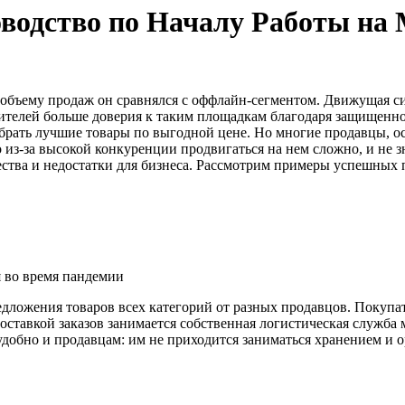
оводство по Началу Работы на
 объему продаж он сравнялся с оффлайн-сегментом. Движущая си
бителей больше доверия к таким площадкам благодаря защищенно
ыбрать лучшие товары по выгодной цене. Но многие продавцы, 
из-за высокой конкуренции продвигаться на нем сложно, и не зн
ества и недостатки для бизнеса. Рассмотрим примеры успешных п
я во время пандемии
едложения товаров всех категорий от разных продавцов. Покупа
доставкой заказов занимается собственная логистическая служб
удобно и продавцам: им не приходится заниматься хранением и о