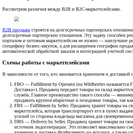
Рассмотрим различия между В2В и В2С-маркетплейсами.
B2B продажи
строятся на долгосрочных партнерских отношени
долгосрочные партнерские отношения. Эту задачу способен р
порталом и оптовым маркетплейсом не нужно — наилучшие ре
специфику бизнес-закупок, а для расширения географии продаж
автоматической обработкой заказов и интеграцией учетной сис
Схемы работы с маркетплейсами
В зависимости от того, кто занимается хранением и доставко
FBO — Fulfillment by Operator (на Wildberries называется
Доставка»). Продавец передает товары на склад маркетпл
служба. Главное преимущество такого способа — минимум
продавать крупногабаритные и неходовые товары, так ка
FBS — Fulfillment by Seller. Продавец хранит товары на 
маркетплейса, которая транспортирует его в пункт выдач
усилий со стороны владельца магазина для своевременно
DBS — Delivery by Seller. Продавец хранит товары на сво
источник лидогенерации. Это позволяет максимально сэк
хранение и доставку фулфилменту на аутсорсе, а также с