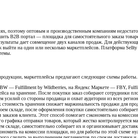
ях, поэтому оптовым и производственным компаниям недостато
ешить B2B портал — площадка для самостоятельного заказа тов
зультаты дает совмещение двух каналов продаж. Для действую
 выйти на один или несколько маркетплейсов. Платформа Sellty
темы.
й продукции, маркетплейсы предлагают следующие схемы работы.
 FBW — Fulfillment by Wildberries, на Яндекс Маркете — FBY, Ful
ейса на хранение. После покупки заказ собирают сотрудники пл
 усилий со стороны продавца и охват аудитории из всех регион
к стоимость хранения снижает маржинальность продажи для про
своем складе, после оформления покупки самостоятельно собирает
и заказов клиента. Этот способ помогает сэкономить на комиссии
го графика отправки товаров, который жестко контролируется м
ем складе, самостоятельно собирает их и организовывает доставк
ономить на комиссии площадки, но для работы по этой схеме ну
трого следить за выполнением регламентов по срокам доставки и 