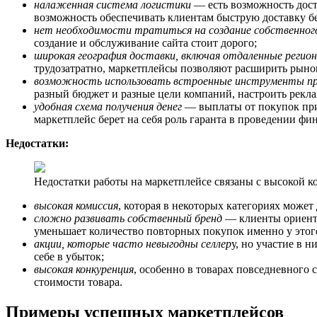
налаженная система логистики
— есть возможность доста
возможность обеспечивать клиентам быструю доставку бе
нет необходимости тратиться на создание собственног
создание и обслуживание сайта стоит дорого;
широкая география доставки, включая отдаленные регио
трудозатратно, маркетплейсы позволяют расширить рынок
возможность использовать встроенные инструменты п
разный бюджет и разные цели компаний, настроить рекла
удобная схема получения денег
— выплаты от покупок прих
маркетплейс берет на себя роль гаранта в проведении фи
Недостатки:
Недостатки работы на маркетплейсе связаны с высокой 
высокая комиссия
, которая в некоторых категориях может
сложно развивать собственный бренд
— клиенты ориенти
уменьшает количество повторных покупок именно у этог
акции, которые часто невыгодны селлер
у, но участие в 
себе в убыток;
высокая конкуренция
, особенно в товарах повседневного 
стоимости товара.
Примеры успешных маркетплейсов