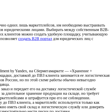
чно одних лишь маркетплейсов, им необходимо выстраивать
аров юридическими лицами. Выбирать между собственным B2B-
щих клиентов можно создать удобную площадку, учитывающую
 позволяет
создать B2B портал
для юридических лиц с
fillment by Yandex, на Сбермегамаркете — «Хранение +
ощадки, доставкой до ПВЗ клиента занимается ее логистическая
ов России, но по этой схеме работы обычно невыгодно
давца.
 заказ и передает его на доставку логистической службе
 за длительное хранение продукции на складе, но требует
аркетплейсами и штрафуется при его не соблюдении.
у до ПВЗ клиента, а маркетплейс используется только как
жно иметь свой склад и логистическую службу или доверять
самостоятельно нести риски по доставке.