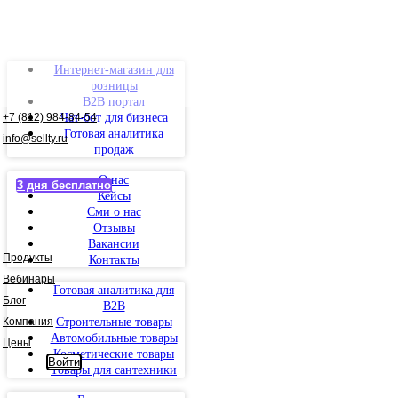
Интернет-магазин для
розницы
B2B портал
+7 (812) 984-84-54
Чат-бот для бизнеса
Готовая аналитика
info@sellty.ru
продаж
О нас
3 дня бесплатно
Кейсы
Сми о нас
Отзывы
Вакансии
Продукты
Контакты
Вебинары
Готовая аналитика для
Блог
B2B
Компания
Строительные товары
Автомобильные товары
Цены
Косметические товары
Войти
Товары для сантехники