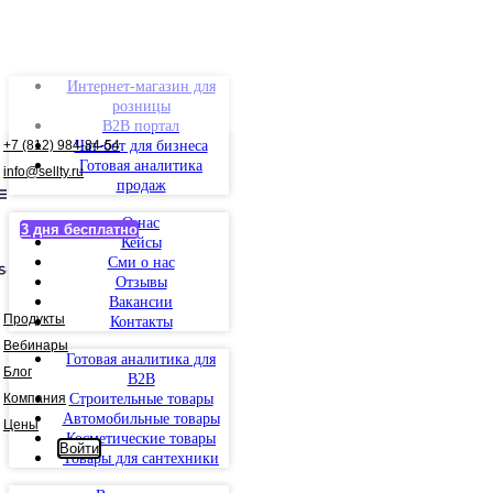
Интернет-магазин для
розницы
B2B портал
+7 (812) 984-84-54
Чат-бот для бизнеса
Готовая аналитика
info@sellty.ru
продаж
О нас
3 дня бесплатно
Кейсы
Сми о нас
Отзывы
Вакансии
Продукты
Контакты
Вебинары
Готовая аналитика для
Блог
B2B
Компания
Строительные товары
Автомобильные товары
Цены
Косметические товары
Войти
Товары для сантехники