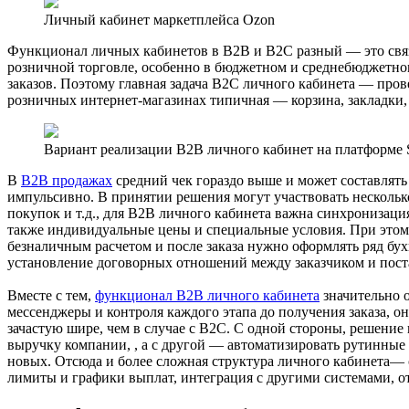
Личный кабинет маркетплейса Ozon
Функционал личных кабинетов в В2В и В2С разный — это связ
розничной торговле, особенно в бюджетном и среднебюджетно
заказов. Поэтому главная задача B2C личного кабинета — прове
розничных интернет-магазинах типичная — корзина, закладки,
Вариант реализации B2B личного кабинет на платформе S
В
В2В продажах
средний чек гораздо выше и может составлять
импульсивно. В принятии решения могут участвовать нескольк
покупок и т.д., для B2B личного кабинета важна синхронизация
также индивидуальные цены и специальные условия. При этом,
безналичным расчетом и после заказа нужно оформлять ряд бухг
установление договорных отношений между заказчиком и пос
Вместе с тем,
функционал B2B личного кабинета
значительно о
мессенджеры и контроля каждого этапа до получения заказа, о
зачастую шире, чем в случае с B2C. С одной стороны, решени
выручку компании, , а с другой — автоматизировать рутинные
новых. Отсюда и более сложная структура личного кабинета— 
лимиты и графики выплат, интеграция с другими системами, от