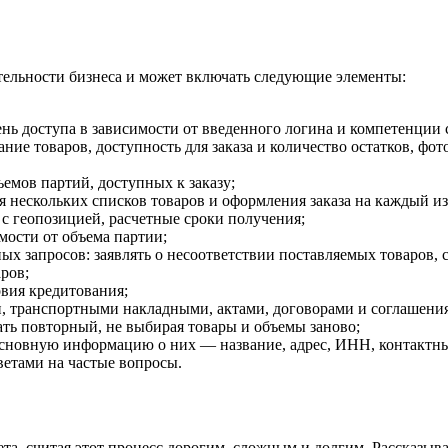
тельности бизнеса и может включать следующие элементы:
вень доступа в зависимости от введенного логина и компетенции
ние товаров, доступность для заказа и количество остатков, фо
ъемов партий, доступных к заказу;
нескольких списков товаров и оформления заказа на каждый из
с геопозицией, расчетные сроки получения;
мости от объема партии;
ых запросов: заявлять о несоответствии поставляемых товаров, 
ров;
вия кредитования;
и, транспортными накладными, актами, договорами и соглашени
ать повторный, не выбирая товары и объемы заново;
 основную информацию о них — название, адрес, ИНН, контактн
ветами на частые вопросы.
, считая этот процесс дорогим, сложным и долгим. Рассказыва