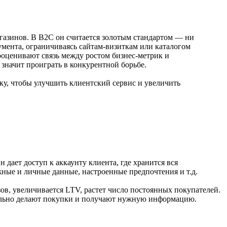
газинов. В В2С он считается золотым стандартом — ни
умента, ограничиваясь сайтам-визиткам или каталогом
дооценивают связь между ростом бизнес-метрик и
значит проиграть в конкурентной борьбе.
дку, чтобы улучшить клиентский сервис и увеличить
дает доступ к аккаунту клиента, где хранится вся
жные и личные данные, настроенные предпочтения и т.д.
ов, увеличивается LTV, растет число постоянных покупателей.
тельно делают покупки и получают нужную информацию.