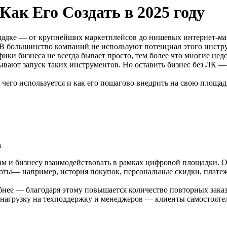
ак Его Создать в 2025 году
щадке — от крупнейших маркетплейсов до нишевых интернет-ма
В2В большинство компаний не используют потенциал этого инстр
ики бизнеса не всегда бывает просто, тем более что многие не
вают запуск таких инструментов. Но оставить бизнес без ЛК — 
 чего используется и как его пошагово внедрить на свою площа
а
 и бизнесу взаимодействовать в рамках цифровой площадки. Он 
аботы— например, история покупок, персональные скидки, плате
бнее — благодаря этому повышается количество повторных заказ
ь нагрузку на техподдержку и менеджеров — клиенты самостоя