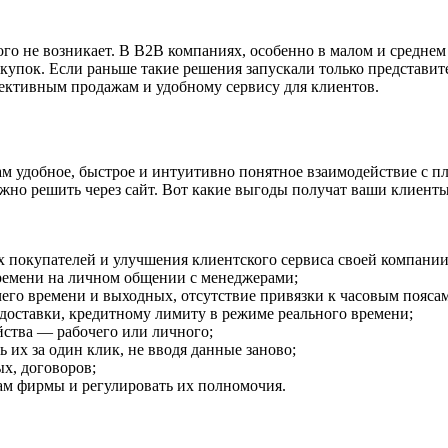
ого не возникает. В В2В компаниях, особенно в малом и среднем
упок. Если раньше такие решения запускали только представите
ективным продажам и удобному сервису для клиентов.
м удобное, быстрое и интуитивно понятное взаимодействие с пл
жно решить через сайт. Вот какие выгоды получат ваши клиенты
х покупателей и улучшения клиентского сервиса своей компании
 времени на личном общении с менеджерами;
его времени и выходных, отсутствие привязки к часовым поясам
 доставки, кредитному лимиту в режиме реального времени;
йства — рабочего или личного;
 их за один клик, не вводя данные заново;
ых, договоров;
ам фирмы и регулировать их полномочия.