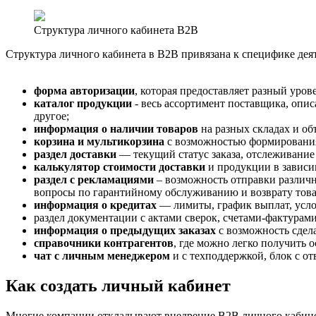
Структура личного кабинета B2B
Структура личного кабинета в В2В привязана к специфике дея
форма авторизации
, которая предоставляет разный уро
каталог продукции
- весь ассортимент поставщика, описа
другое;
информация о наличии товаров
на разных складах и об
корзина и мультикорзина
с возможностью формирования 
раздел доставки
— текущий статус заказа, отслеживание 
калькулятор стоимости доставки
и продукции в зависи
раздел с рекламациями
– возможность отправки различн
вопросы по гарантийному обслуживанию и возврату това
информация о кредитах
— лимиты, график выплат, усло
раздел документации с актами сверок, счетами-фактурам
информация о предыдущих заказах
с возможность сдел
справочники контрагентов
, где можно легко получить
чат с личным менеджером
и с техподдержкой, блок с от
Как создать личный кабинет
Многие компании откладывают внедрение В2В личного кабинета