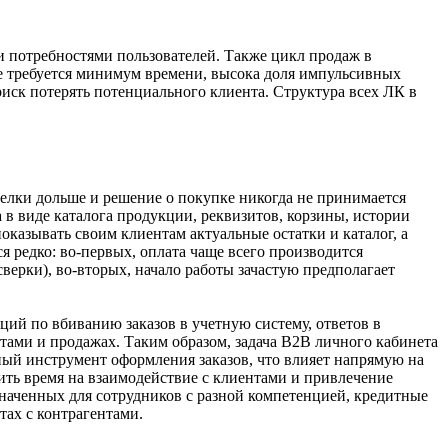
 потребностями пользователей. Также цикл продаж в
е требуется минимум времени, высока доля импульсивных
 риск потерять потенциального клиента. Структура всех ЛК в
делки дольше и решение о покупке никогда не принимается
в виде каталога продукции, реквизитов, корзины, истории
оказывать своим клиентам актуальные остатки и каталог, а
 редко: во-первых, оплата чаще всего производится
верки), во-вторых, начало работы зачастую предполагает
ий по вбиванию заказов в учетную систему, ответов в
нтами и продажах. Таким образом, задача B2B личного кабинета
ный инструмент оформления заказов, что влияет напрямую на
ить время на взаимодействие с клиентами и привлечение
значенных для сотрудников с разной компетенцией, кредитные
тах с контрагентами.