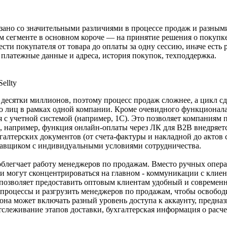
ано со значительными различиями в процессе продаж и разными
м сегменте в основном короче — на принятие решения о покупк
сти покупателя от товара до оплаты за одну сессию, иначе есть
 платежные данные и адреса, история покупок, техподдержка.
ellty
 десятки миллионов, поэтому процесс продаж сложнее, а цикл с
о лиц в рамках одной компании. Кроме очевидного функционала 
 с учетной системой (например, 1С). Это позволяет компаниям п
 например, функция онлайн-оплаты через ЛК для B2B внедряется
алтерских документов (от счета-фактуры и накладной до актов с
тавщиком с индивидуальными условиями сотрудничества.
блегчает работу менеджеров по продажам. Вместо ручных операц
ни могут сконцентрироваться на главном - коммуникации с клие
е позволяет предоставить оптовым клиентам удобный и современ
 процессы и разгрузить менеджеров по продажам, чтобы освобод
она может включать разный уровень доступа к аккаунту, предна
слеживание этапов доставки, бухгалтерская информация о расче