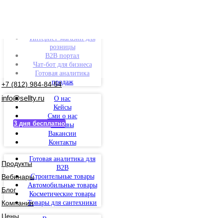
Интернет-магазин для
розницы
B2B портал
Чат-бот для бизнеса
Готовая аналитика
продаж
+7 (812) 984-84-54
info@sellty.ru
О нас
Кейсы
Сми о нас
3 дня бесплатно
Отзывы
Вакансии
Контакты
Готовая аналитика для
Продукты
B2B
Вебинары
Строительные товары
Автомобильные товары
Блог
Косметические товары
Компания
Товары для сантехники
Цены